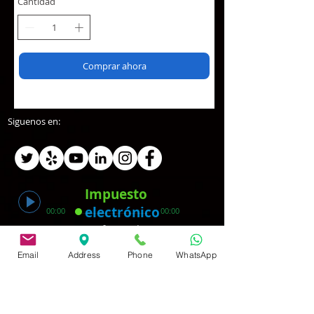
Cantidad
Comprar ahora
Siguenos en:
Impuesto
electrónico
00:00
00:00
Profesional
Email
Address
Phone
WhatsApp
servicios de impuestos preparación de impuestos
preparador de impuestos cursos de preparación de
impuestos
Waltham, Brockton, Quincy, Leominster,