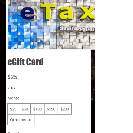
eGift Card
$25
Monto
$25
$50
$100
$150
$200
Otro monto