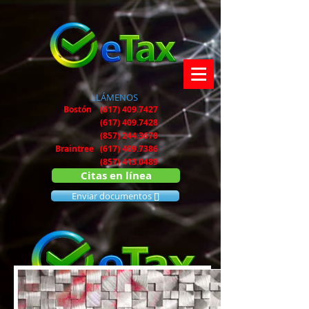
LLÁMENOS
Bostón
(617) 409.7427
(617) 409.7428
(857) 244.3678
Braintree (617) 409.7386
(857) 413.0489
Citas en línea
Enviar documentos []