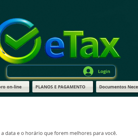
Login
o on-line
PLANOS E PAGAMENTO
Documentos Nece
e a data e o horário que forem melhores para você.