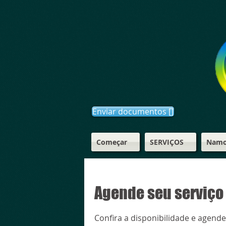
Enviar documentos []
Começar
SERVIÇOS
Namor
Agende seu serviço
Confira a disponibilidade e agend