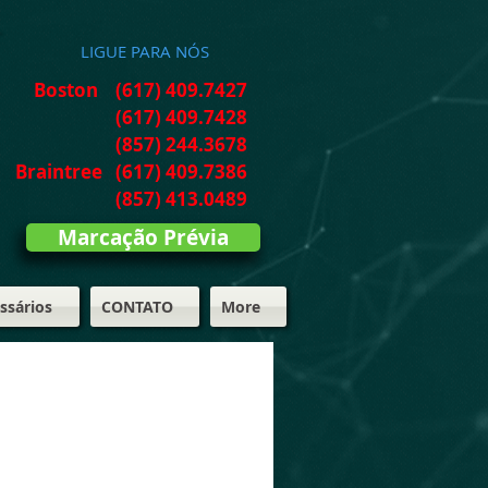
LIGUE PARA NÓS
Boston
(617) 409.7427
(617) 409.7428
(857) 244.3678
Braintree (617) 409.7386
(857) 413.0489
Marcação Prévia
ssários
CONTATO
More